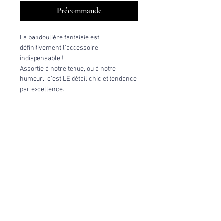
Précommande
La bandoulière fantaisie est
définitivement l'accessoire
indispensable !
Assortie à notre tenue, ou à notre
humeur.. c'est LE détail chic et tendance
par excellence.
Coloris : Forest, camaïeu de vert
Finition(s) cuir(s) : lisse, grainé
Jacquard : Léopard -
édition très limitée
[Fabriqué en France par la créatrice]
Caractéristiques techniques