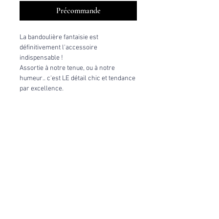
Précommande
La bandoulière fantaisie est
définitivement l'accessoire
indispensable !
Assortie à notre tenue, ou à notre
humeur.. c'est LE détail chic et tendance
par excellence.
Coloris : Forest, Rose et vert
Finition(s) cuir(s) : lisse, grainé
Jacquard : Roses -
édition très limitée
[Fabriqué en France par la créatrice]
Caractéristiques techniques