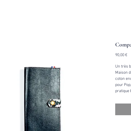
Compa
Pr
90,00 €
Un très 
Maison d
coton end
pour Pop,
pratique 