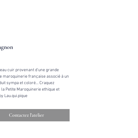
gnon
ix
beau cuir provenant d'une grande
e maroquinerie française associé à un
uit sympa et coloré... Craquez
 la Petite Maroquinerie ethique et
by Lau.qui.pique
Contactez l'atelier