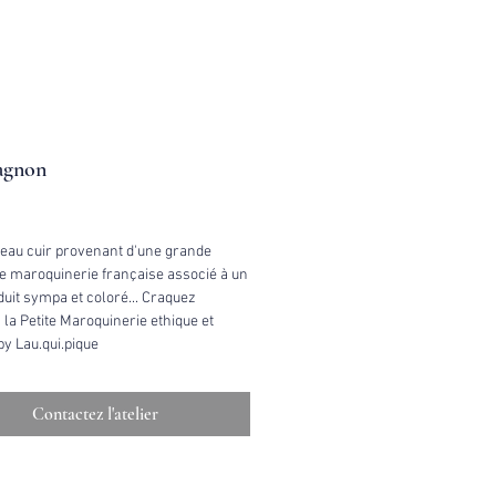
gnon
ix
beau cuir provenant d'une grande
e maroquinerie française associé à un
uit sympa et coloré... Craquez
 la Petite Maroquinerie ethique et
by Lau.qui.pique
Contactez l'atelier