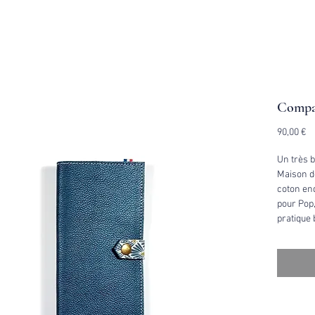
Compa
Pr
90,00 €
Un très 
Maison d
coton end
pour Pop,
pratique 