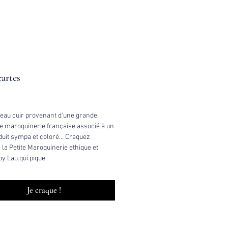
cartes
ix
beau cuir provenant d'une grande
e maroquinerie française associé à un
uit sympa et coloré... Craquez
 la Petite Maroquinerie ethique et
by Lau.qui.pique
Je craque !