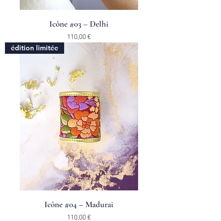
Icône #03 – Delhi
Prix
110,00 €
édition limitée
Icône #04 – Madurai
Prix
110,00 €