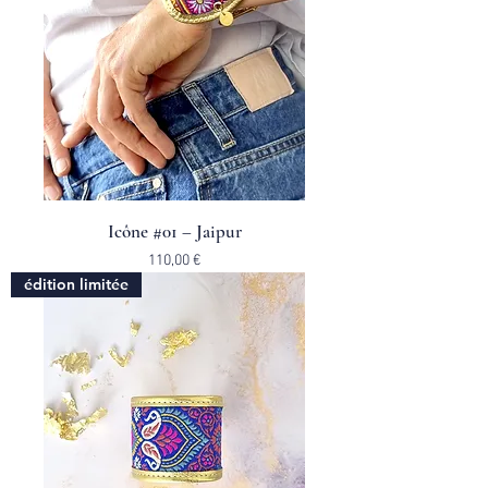
Icône #01 – Jaipur
Prix
110,00 €
édition limitée