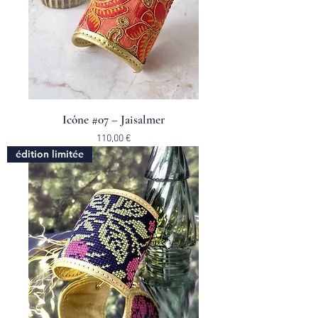
Icône #07 – Jaisalmer
Prix
110,00 €
édition limitée