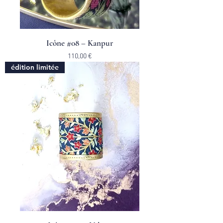
Icône #08 – Kanpur
Prix
110,00 €
édition limitée