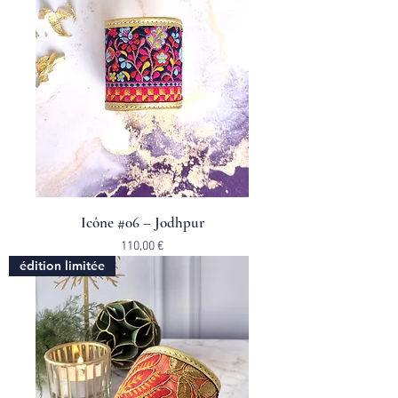
Icône #06 – Jodhpur
Prix
110,00 €
édition limitée