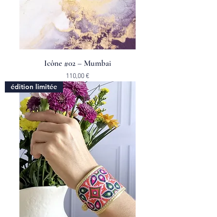
Icône #02 – Mumbai
Prix
110,00 €
édition limitée